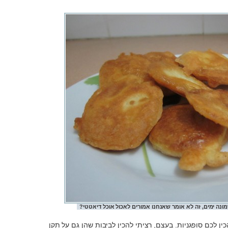
נה ימים, זה לא אומר שאנחנו אמורים לאכול אוכל דיאטטי?
כין לכם סופגניות. בעצם, רציתי להכין לביבות שהן גם על תקן