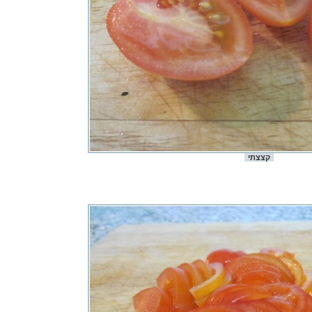
קצצתי