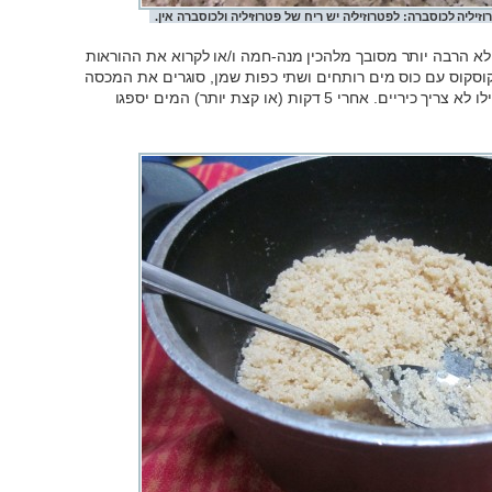
זיליה לכוסברה: לפטרוזיליה יש ריח של פטרוזיליה ולכוסברה אין.
 לא הרבה יותר מסובך מלהכין מנה-חמה ו/או לקרוא את ההוראות
וסקוס עם כוס מים רותחים ושתי כפות שמן, סוגרים את המכסה
ופשוט מחכים 5 דקות או קצת יותר. כן, אפילו לא צריך כיריים. אחרי 5 דקות (או קצת יותר) המים יספגו