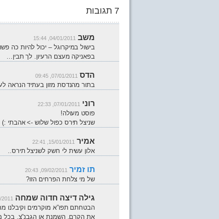
7 תגובות
משב
04/01/2011, 15:44
בישול במיקרוגל – יכול להיות כה פשוט
בפאניקה מעצם הרעיון. לך תבין…
הדס
07/01/2011, 09:45
בתור מהנדסת מזון בעתיד הנראה לעין
רוני
07/01/2011, 22:33
פוסט מעולה!
שניצל תירס כפול שלוש -> אהבתי :)
אמיר
15/01/2011, 22:41
אלון עשית לי חשק לשניצל תירס..
תו זמיר
09/02/2011, 20:43
של מי צלחת הפרחים הזו?
גילה דיצה חדוה שמחה
11, 11:13
הבטחתם תפו”א מוקרמים וקיבלנו מתכ
את הקרם, השמנת או הגבנ”צ. בכל מק