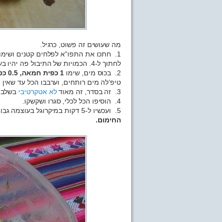
מה שעושים זה פשוט, כרגיל.
1. חתכו את התפו”א לפלחים קטנים ושימו
לחתוך ל-4. הכמויות של התיבול פה יהיו בערך ל-15 פלחים, שזה משהו כמו 6 תפו”א קטנים.
2. בכוס מים, שימו
1 כפית חמאה, 0.5 כפית
טיפ’לה מים רותחים, וערבבו הכל עד שאין י
3. זה בסדר, זה מאוד
לא אטקרטיבי
בשלב 
4. הוסיפו הכל לכלי, סגרו ושקשקו.
5. ועכשיו ל-5 דקות במיקרוגל בעוצמה גבוהה.
החימום.