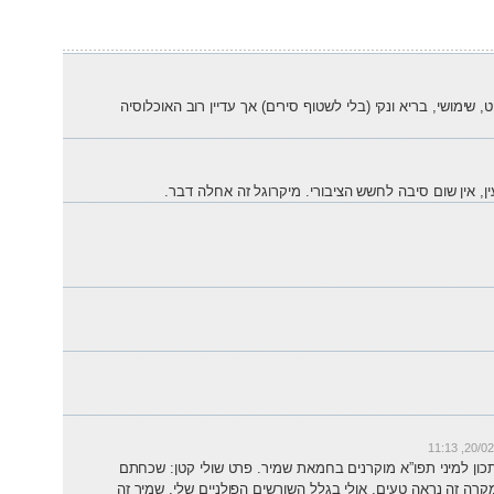
, שימושי, בריא ונקי (בלי לשטוף סירים) אך עדיין רוב האוכלוסיה
, אין שום סיבה לחשש הציבורי. מיקרוגל זה אחלה דבר.
20/02/20
ון למיני תפו”א מוקרנים בחמאת שמיר. פרט שולי קטן: שכחתם
רה זה נראה טעים. אולי בגלל השורשים הפולניים שלי. שמיר זה