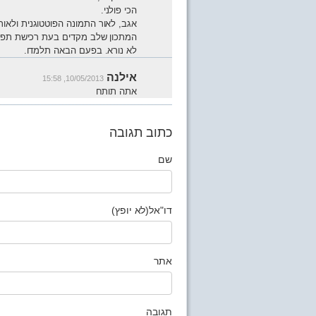
הכי פולני.
אגב, לאור התמונה הפוטטוגנית ולאור
המתכון שלב מקדים בעת רכישת תפו”
לא נורא. בפעם הבאה תלמדו.
אילנה
10/05/2013, 15:58
אתה תותח
כתוב תגובה
שם
דו"אל(לא יופץ)
אתר
תגובה