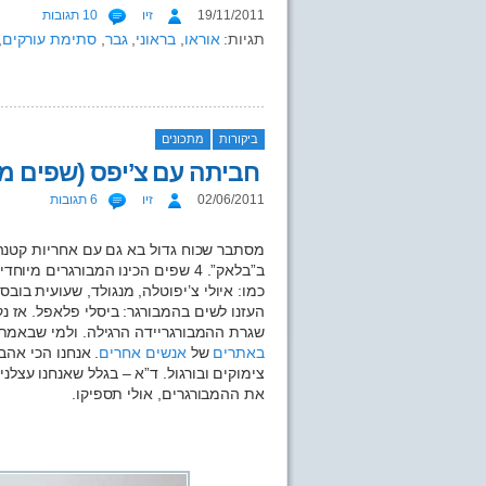
19/11/2011
זיו
10 תגובות
תגיות:
אוראו
,
בראוני
,
גבר
,
סתימת עורקים
,
ביקורות
מתכונים
חביתה עם צ’יפס (שפים 
02/06/2011
זיו
6 תגובות
מסתבר שכוח גדול בא גם עם אחריות קטנה
ב”בלאק”. 4 שפים הכינו המבורגרים 
כמו: איולי צ’יפוטלה, מנגולד, שעועית בו
העזנו לשים בהמבורגר: ביסלי פלאפל. אז 
שגרת ההמבורגריידה הרגילה. ולמי שבאמת
באתרים
של
אנשים
אחרים
. אנחנו הכי אהב
צימוקים ובורגול. ד”א – בגלל שאנחנו עצל
את ההמבורגרים, אולי תספיקו.