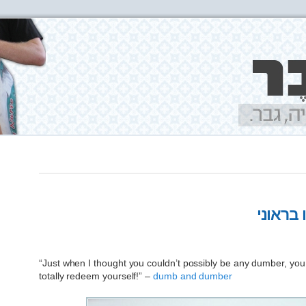
 בראוני
“Just when I thought you couldn’t possibly be any dumber, yo
totally redeem yourself!” –
dumb and dumber