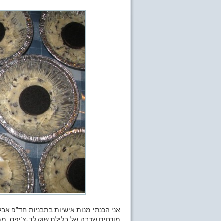
אני הכנתי מנות אישיות בתבניות חד”פ אב
מורחים שכבה של בלילת שוקולד-צ’יפס. ממ