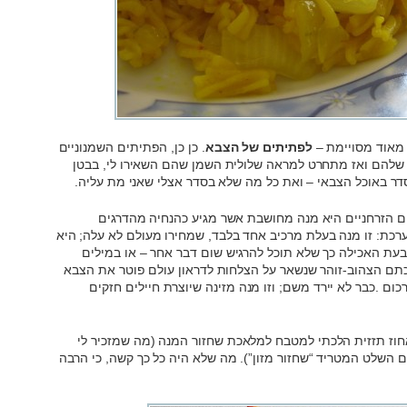
 מאוד מסויימת –
לפתיתים של הצבא
. כן כן, הפתיתים השמנוניים
זרחניים שהייתי אוכל 3 צלחות שלהם ואז מתחרט למראה שלולית השמן שהם השאירו לי, בבטן
 באוכל הצבאי – ואת כל מה שלא בסדר אצלי שאני מת עליה.
ים הזרחניים היא מנה מחושבת אשר מגיע כהנחיה מהדרגים
ערכת: זו מנה בעלת מרכיב אחד בלבד, שמחירו מעולם לא עלה; היא
בעת האכילה כך שלא תוכל להרגיש שום דבר אחר – או במילים
תם הצהוב-זוהר שנשאר על הצלחות לדראון עולם פוטר את הצבא
כום .כבר לא יירד משם; וזו מנה מזינה שיוצרת חיילים חזקים
אחוז תזזית הלכתי למטבח למלאכת שחזור המנה (מה שמזכיר לי
 השלט המטריד “שחזור מזון”). מה שלא היה כל כך קשה, כי הרבה