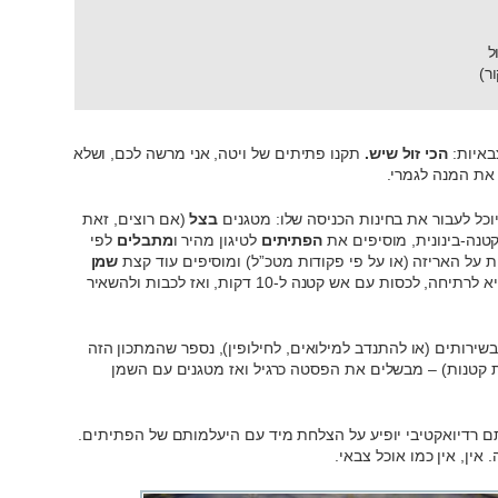
ר)
באיות:
הכי זול שיש.
תקנו פתיתים של ויטה, אני מרשה לכם, ושלא
את המנה לגמרי.
כל לעבור את בחינות הכניסה שלו: מטגנים
בצל
(אם רוצים, זאת
הפתיתים
לטיגון מהיר ו
מתבלים
לפי
ת על האריזה (או על פי פקודות מטכ”ל) ומוסיפים עוד קצת
שמן
(ליתר בטחון) ואז בישול לפי ההוראות: להביא לרתיחה, לכסות עם אש קטנה ל-10 דקות, ואז לכבות ולהשאיר
בשירותים (או להתנדב למילואים, לחילופין), נספר שהמתכון הזה
 קטנות) – מבשלים את הפסטה כרגיל ואז מטגנים עם השמן
ם רדיואקטיבי יופיע על הצלחת מיד עם היעלמותם של הפתיתים.
 אין, אין כמו אוכל צבאי.