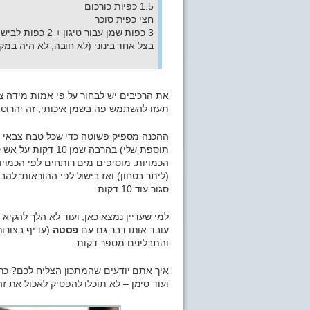
1.5 כפיות כורכום
חצי כפית סוכר
3 כפות שמן עבור טיגון + 2 כפות לבישול
בצל אחד בינוני (לא חובה, לא היה במקו
את הרכיבים יש לבחור על פי אמות מידה צ
תעזו להשתמש פה בשמן איכותי, זה יהרוס 
ההכנה מספיק פשוטה כדי שכל טבח צבאי יו
תוספת שלי) בהרבה שמן 10 דקות על אש קטנה-בינונית, מוסיפים את
הכמויות. מוסיפים מים רותחים לפי הכמויו
סגור עוד 10 דקות.
למי שעדיין נמצא כאן, ועוד לא הלך להקיא 
עובד אותו דבר גם עם
פסטה
(עדיף בצורות
והתבלינים מספר דקות.
איך אתם יודעים שהמתכון הצליח לכם? כת
ועוד סימן – לא תוכלו להפסיק לאכול את זה.