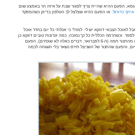
דוגמא, הפעם ההיא שהיית צריך לסגור שבת על איזה הר באמצע שום
יתך כדורגל
. או הפעם ההיא שצלצל לך הטלפון בדיוק כשהמפקד
אבל לאוכל הצבאי דווקא יש לי. למה? כי אכלתי כל יום בחדר אוכל
לספר. וכשהרמה הכללית כל כך נמוכה, כמה זכרונות טובים דווקא כן
נשארים – העוגת שוקולד שפעם אחת יצאה מהתנור חמה (ה-6 לפברואר, דברים כאלה לא שוכחים), הפעם
ום, והפעם שהתנור של השניצל תירס נשאר בלי השגחה לכמה