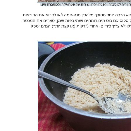
זיליה לכוסברה: לפטרוזיליה יש ריח של פטרוזיליה ולכוסברה אין.
 לא הרבה יותר מסובך מלהכין מנה-חמה ו/או לקרוא את ההוראות
וסקוס עם כוס מים רותחים ושתי כפות שמן, סוגרים את המכסה
ופשוט מחכים 5 דקות או קצת יותר. כן, אפילו לא צריך כיריים. אחרי 5 דקות (או קצת יותר) המים יספגו