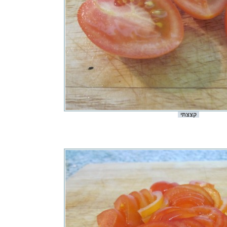
קצצתי