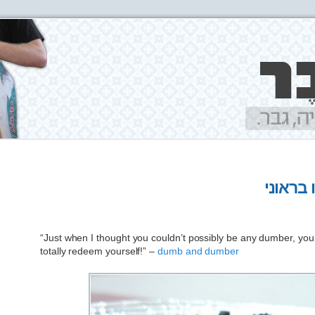
 בראוני
“Just when I thought you couldn’t possibly be any dumber, yo
totally redeem yourself!” –
dumb and dumber