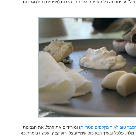
ה”. עדינות זה כל הגבינות הלבנות, הרכות (צפתית נניח) וגבינות
סבר טוב לאיך מקלפים פטריות
) ומורידים את הרגל. את הגבינות
לח, פלפל ובערך רבע כוס שמיר\בצל ירוק קצוץ. עכשיו בעזרת כף