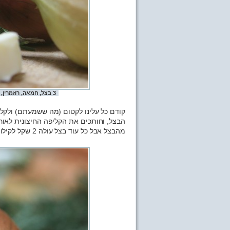
3 בצל, חמאה, רוזמרין, תימין - אל תצפו לבדיחות מתחכמות מתחת לכל תמונה
קודם כל עלינו לקטום (מה ששמעתם) ולקלף
הבצל, וחותכים את הקליפה החיצונית לאור
מהבצל אבל כל עוד בצל עולה 2 שקל לקילו אנחנו יכולים לשחק אותה בזבזניים.