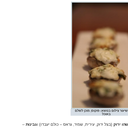
עור צילום בנושא: פוקוס; מוכן לשלם
באוכל
הו ירוק
(בצל ירוק, עירית, שמיר, גראס – כולם יעבדו) ו
גבינות
–