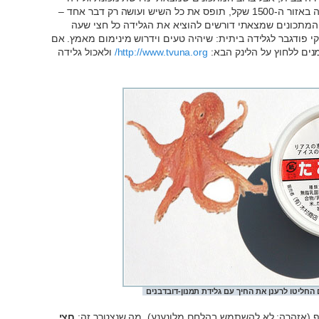
ביתית. עכשיו, אם הייתי רוצה מכשיר שעולה באזור ה-1500 שקל, תופס את כל השיש ועושה רק דבר אחד –
 המתכונים שמצאתי דורשים להוציא את הגלידה כל חצי שעה
י פודגבר לגלידה ביתית: שיהיה טעים וידרוש מינימום מאמץ. אם
ים ללחוץ על הלינק הבא:
http://www.tvuna.org/
ולאכול גלידה
 החליטו לרענן את החיך עם גלידת תמנון-דובדבנים
ריף (אזהרה: לא להשתמש בהלחם מלונענע). מה שנצטרך זה:
חצי