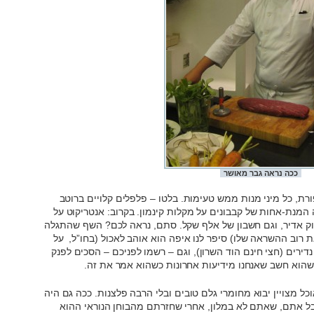
ככה נראה גבר מאושר
רת, כל מיני מנות ממש טעימות. בלטו – פלפלים קלויים ברוטב
 המנת-אחות של קבבונים על מקלות קינמון. בקרוב: אנטריקוט על
וק אדיר, וגם חשבון של אלף שקל. סתם, נראה לכם? השף שהתגלה
 רוב ההשראה שלו) סיפר לנו איפה הוא אוהב לאכול (בחו”ל, על
נדירים (חצי חינם הוד השרון), וגם – רשמו לפניכם – הסכים לפנק
שהוא חשב שאנחנו מידיעות אחרונות כשהוא אמר את זה.
ל מצויין יבוא מחומרי גלם טובים ובלי הרבה פלצנות. ככה גם היה
בל אתם, שאתם לא במלון, אחרי שחזרתם מהבוחן הנוראי ההוא