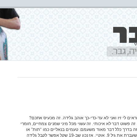
ראים לי זיו ואני לא עד-כדי-כך אוהב גלידה. זה מכעיס אתכם?
זה פשוט דבר לא איכותי. זה עשוי מכל מיני שמנים צמחיים, חומרי
זה בדרך כלל דבר מאוד משעמם: טעמים בנאליים כמו “תות” או
“פצפוצי שוקולד” זה פשוט לא מעניין אחרי שעברת את גיל 9. אוקיי, אז נכון שב-19 שקל אפשר לקבל גלידה