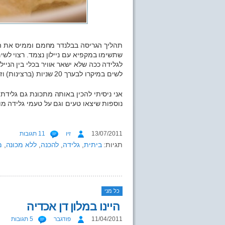
תהליך הגריסה בבלנדר מחמם וממיס את הגל
שתשימו במקפיא עם ניילון נצמד. רצוי לש
לגלידה ככה שלא ישאר אוויר בכלי בין הניי
לשים במיקרו לבערך 20 שניות (ברצינות) וזה חוזר להיות רך וחלומי.
אני ניסיתי להכין באותה מתכונת גם גלידת 
נוספות שיצאו טעים וגם על טעמי גלידה מ
13/07/2011
זיו
11 תגובות
תגיות:
ביתית
,
גלידה
,
להכנה
,
ללא מכונה
,
מ
כל מני
היינו במלון דן אכדיה
11/04/2011
פודגבר
5 תגובות