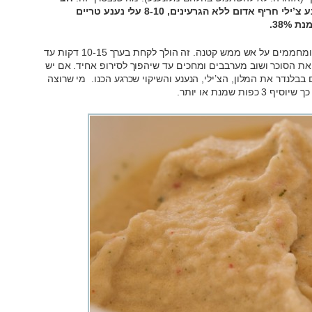
כפית ג’לטין, חצי כוס סוכר, חצי מלון, רבע צ’ילי חריף אדום ללא הגרעינים, 8-10 עלי נענע טריים
שמים את הג’לטין ו-4 כפות מים בסיר קטן ומחממים על אש ממש קטנה. זה הולך לקחת בערך 10-15 דקות עד
ם את הסוכר ושוב מערבבים ומחכים עד שיהפוך לסירופ אחיד. אם יש
בבלנדר את המלון, הצ’ילי, הנענע והשיקוי שכרגע הכנו. מי שרוצה
 שמנת או יותר.