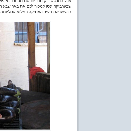
אבל בתכל’ס, רק תרוויחו אם תבחרו באופצי
תרגישו את העיר העתיקה במלוא אסליותה –