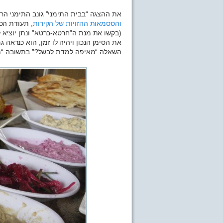
את ההצגה “בבית התימני” גונב התימני הר
והססמאות ההזויות של הקירות
, תעודת הכ
(בקשו את מנת ה”חרטא-ברטא” ונתן יוציא ל
את הסימן הנכון ויהיה לו זמן, הוא כנראה 
השאלה “מאיפה למדת לבשל?” בתשובה “מה**