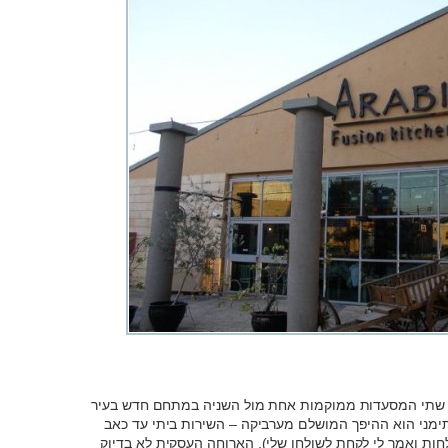
י”. שתי המסעדות ממוקמות אחת מול השניה במתחם חדש בעיר
תימני הוא ההיפך המושלם מערביקה – השירות ביתי עד כאב
חות ואמר לי לקחת לשולחן שלי), הארוחה העסקית לא בדיוק