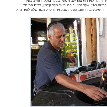
ה הזולה לארוחת צהריים. ולמה? בעיקר בגלל החוויה. בזמן
שבערביקה ינסו למכור לכם את באר שבע החדשה ב-79 שקל לסטייק פרגית על מקל קינמון, בבית התימני
 הישיבה על הרחוב, השפה שכונתית והקהל מגוון-שלא-לומר-הזוי.