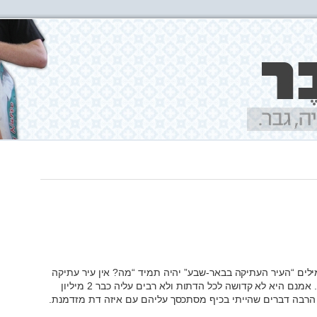
ים “העיר העתיקה בבאר-שבע” יהיה תמיד “מה? אין עיר עתיקה
בבאר שבע, יא מצחיק”. תתפלאו, דווקא יש. אמנם היא לא קדושה לכל הדתות ולא רבים עליה כבר 2 מיליון
 הרבה דברים שהייתי בכיף מסתכסך עליהם עם איזה דת מזדמנת.