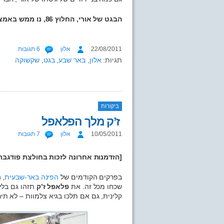
הבגט של אורי, החלוץ 86, נו ממש באמצע של העיר העתיקה, באר שבע
22/08/2011
אלון
6 תגובות
תגיות:
אלון
,
באר שבע
,
בגט
,
שקשוקה
ביקורות
ז’ק מלך הפלאפל
10/05/2011
אלון
7 תגובות
[הזדמנות אחרונה לזכות בחולצת פודגב
בפרקים הקודמים של
הפינה באר-שבעית
, 
שכחו מכל זה. את
פלאפל ז’ק
תזהו גם בלי
קלינית, גם אם תלכו בגיא צלמוות – לא תי