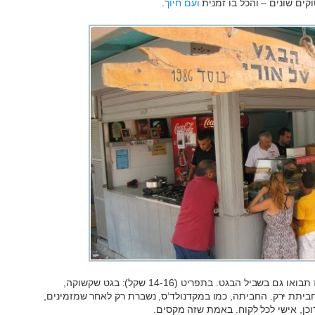
קים שונים – והכל בו זמנית
ועם חיוך
.
ואם לא רק כדי לחזות בפלא הזה תבואו, אז תבואו גם בשביל הבגט. בתפריט (14-16 שקל): בגט שקשוקה,
ץ’ חביתת ירק. החביתה, כמו במקדנולד’ס, נשברת רק לאחר שמזמינים,
ן, אישי לכל לקוח. באמת שזה מקסים.