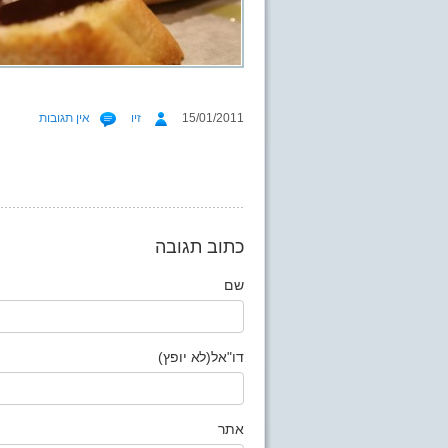
15/01/2011
זיו
אין תגובות
כתוב תגובה
שם
דו"אל(לא יופץ)
אתר