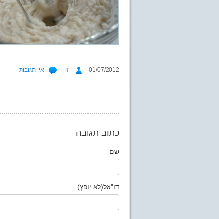
01/07/2012
זיו
אין תגובות
כתוב תגובה
שם
דו"אל(לא יופץ)