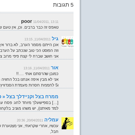
5 תגובות
poor
11/04/2011, 13:11
טאפס זה כבר ברבים. וכן, אין טעם ש
גיל
11/04/2011, 13:15
אכן הייתם מסמר הערב, לא ברור אי
וזה הפוסט הכי טוב שנכתב על הערב 
אני חושב שברח לי קצת פיפי מרוב צח
אור
11/04/2011, 13:16
כמובן שהרסתם אותי ….!!
אני לא מבין איפה אנחנו בכל החוויה 
ו5 לחמניות חסרות מעמדת הסנדוויץ הטוניסאי ?
ממרח בצל וקניידלך בצל « פ
[…] בספיישעלך מיוחד לחג: פסח עם 
למד מאיתנו), יש משהו מגניב בלקחת
עמליה
20/04/2011, 20:36
עכשיו, אחרי שקראתי, אני מצטערת שפ
חבל,