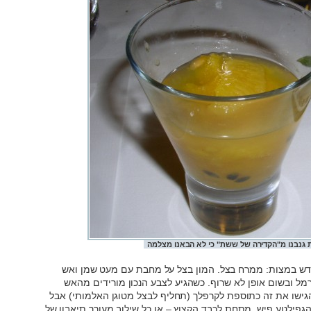
 גנבנו מ"הקדירה של ששת" כי לא הבאנו מצלמה
ש במצות: ממרח בצל. המון בצל על מחבת עם מעט שמן ואש
רמל ובשום אופן לא שרוף. כשהגיע לצבע הנכון מורידים מהאש
גישו את זה כתוספת לקרפלך (תחליף לבצל מטוגן האלמותי) אבל
גפילטע פיש, מתחת לכבד הקצוץ – או כל שילוב מעורר תיאבון של