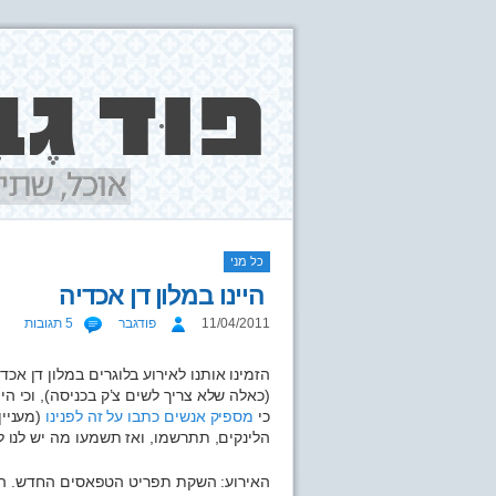
כל מני
היינו במלון דן אכדיה
11/04/2011
פודגבר
5 תגובות
הזמינו אותנו לאירוע בלוגרים במלון דן אכד
(כאלה שלא צריך לשים צ’ק בכניסה), וכי הי
כי
מספיק
אנשים
כתבו
על זה
לפנינו
(מעניי
הלינקים, תתרשמו, ואז תשמעו מה יש לנו ל
האירוע: השקת תפריט הטפאסים החדש. המש