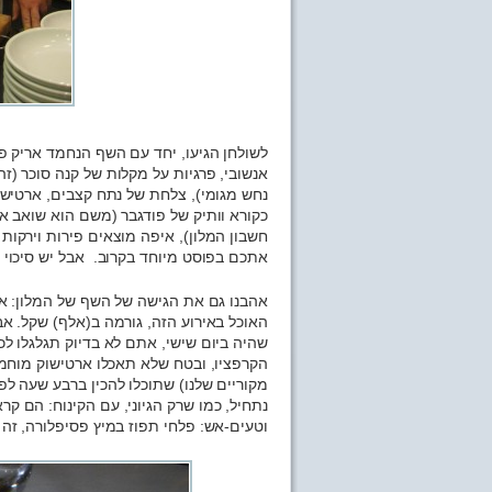
לשולחן הגיעו, יחד עם השף הנחמד אריק פו
אנשובי, פרגיות על מקלות של קנה סוכר (זה
נחש מגומי), צלחת של נתח קצבים, ארטיש
כקורא וותיק של פודגבר (משם הוא שואב את
חשבון המלון), איפה מוצאים פירות וירקות 
אתכם בפוסט מיוחד בקרוב. אבל יש סיכוי 
אהבנו גם את הגישה של השף של המלון: אוכ
האוכל באירוע הזה, גורמה ב(אלף) שקל. א
שהיה ביום שישי, אתם לא בדיוק תגלגלו לכ
הקרפציו, ובטח שלא תאכלו ארטישוק מוחמץ.
מקוריים שלנו) שתוכלו להכין ברבע שעה לפנ
נתחיל, כמו שרק הגיוני, עם הקינוח: הם קרא
וטעים-אש: פלחי תפוז במיץ פסיפלורה, זה