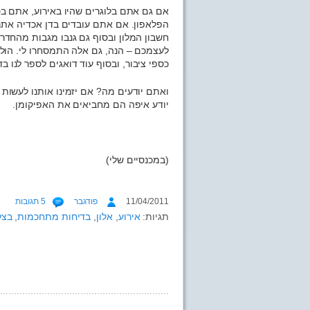
אם גם אתם בלוגרים שהיו באירוע, אתם ב
הפלאפון. אם אתם עובדים בדן אכדיה את
חשבון המלון ובסוף גם גנבו מגבות מהחדר
לעצמכם – הנה, גם אלה התמסחרו לי. הולכ
כספי ציבור, ובסוף עוד דואגים לספר לנו ב
ואתם יודעים מה? אם יזמינו אותנו לעשות א
יודע איפה הם מחביאים את האפיקומן.
(במכנסיים שלי)
11/04/2011
פודגבר
5 תגובות
תגיות:
אירוע
,
אלון
,
בדיחות מתחכמות
,
בצל