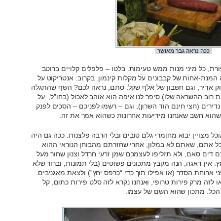
ככה נראה גבר מאושר
רת, כל מיני מנות ממש טעימות. בלטו – פלפלים קלויים ברוטב
 המנת-אחות של קבבונים על מקלות קינמון. בקרוב: אנטריקוט על
וק אדיר, וגם חשבון של אלף שקל. סתם, נראה לכם? השף שהתגלה
 רוב ההשראה שלו) סיפר לנו איפה הוא אוהב לאכול (בחו”ל, על
נדירים (חצי חינם הוד השרון), וגם – רשמו לפניכם – הסכים לפנק
שהוא חשב שאנחנו מידיעות אחרונות כשהוא אמר את זה.
ל מצויין יבוא מחומרי גלם טובים ובלי הרבה פלצנות. ככה גם היה
בל אתם, שאתם לא במלון, אחרי שחזרתם מהבוחן הנוראי ההוא
ם דים סאם, ולא תזליפו לעצמכם שמן זרעי חרדל וצנון שחור מעל
 אין דאגה, הנה מקבץ מתכונים פשוטים (בלי תמונות, וברור שלא
י ארוחת הסדר (או אפילו תוך כדי “כרפס יחץ”) ולצאת מאגניבים.
ו לזה מרק פירות טרופי, ואנחנו נקרא לזה סלט פירות כתום, קל
 הכל. מתכון שהוא השם של עצמו.