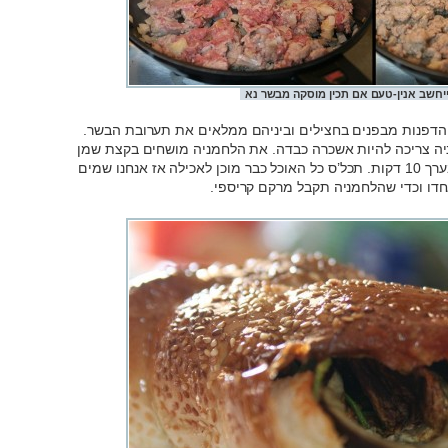
ייחשב אנין-טעם אם תכין מוסקה מבשר נא
הדפנות מבפנים בחצילים וביניהם ממלאים את תערובת הבשר.
יה צריכה להיות אשכרה כבדה. את הלחמניה מושחים בקצת שמן
זית ושמים בתנור שחומם ל-180 מעלות לבערך 10 דקות. תכל’ס כל האוכל כבר מוכן לאכילה אז אנחנו שמים
דו וכדי שהלחמניה תקבל מרקם קריספי.