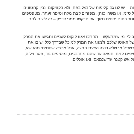
 – יש לנו גם קליפות של בצל בפח, ולא בקומקום. נכין קרוטונים:
ל ס”מ, או משהו כזה). מפזרים קצת מלח וטיפה זעתר. מטפטפים
נור בחום יחסית נמוך. אל תבקשו ממני לדייק – זה לשים לחם
ילי. מי שמתעקש – תחתכו אגוז קוקוס לשניים ותגישו את המרק
ל האוטו שלכם ולמזוג את המרק למיכל שבדרך כלל יש בו את
ביל מי שלא רוצה הצעת הגשה, אבל מרגיש שסטיתי מהנושא,
סיפים קמח וחמאה עד שהם מתרבכים, מוסיפים גזר, פטרוזיליה,
ל אש קטנה עד שנמאס. ואז אוכלים.