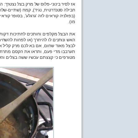
אז לסיר בינוני-פלוס של מרק בצל נצטרך: 
חבילה סטנדרטית, נגיד), קמח (שתיים-שלוש
(בפולניה קוראים לזה ‘גרגלע’, בסופר קוראים
מו).
את הבצל מקלפים וחותכים לחתיכות דקות ו
האש ונותנים לו להיחרך (או לפחות להשחים
לבצל מאוד שחום, אם בא לכם מרק קליל א
תערבבו מדי פעם, ותראו את הקסם מתרחש:
מטורפים כי קצצתם עכשיו ששה בצלים והעי