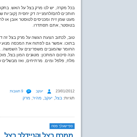
בכל מקרה, יש לנו מרק בצל על האש. בתקווה
חותכים לחם/לחמנייה דק יחסית (קוביות ש
מעט שמן זית ומכניסים לטוסטר אובן או לת
בטוסטר, אתם תסתדרו.
טוב, לכתוב הצעת הגשה על מרק בצל זה דב
בתוכו. אפשר גם לפתוח את המכסה מנוע ש
החומר שהמגבים משפריצים על השמשה. בש
הנה סיכום המתכון: מטגנים המון בצל, מו
מלח, פלפל ומים. מרתיחים, ואז מבשלים ע
23/01/2012
יעקב
9 תגובות
תגיות:
בצל
,
יעקב
,
מהיר
,
מרק
ספיישעלך פסח
ממרח בצל וקניידלך בצל