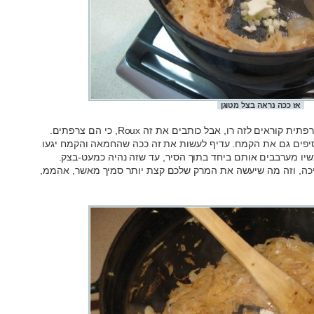
אז ככה נראה בצל מטוגן
עכשיו מגיע שלב שקוראים לו “הרביכה”. בצרפתית קוראים לזה רו, אבל כותבים את זה Roux, כי הם צרפתים.
פים גם את הקמח. עדיף לעשות את זה ככה שהחמאה והקמח יגעו
כשיו מערבבים אותם ביחד בתוך הסיר, עד שזה נהיה כמעט-בצק.
יכה, וזה מה שיעשה את המרק שלכם קצת יותר סמיך מאשר, אהממ,