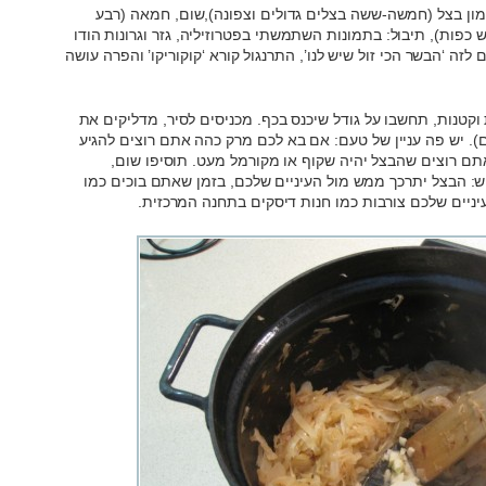
המון בצל (חמשה-ששה בצלים גדולים וצפונה),שום, חמאה (רבע
 כפות), תיבול: בתמונות השתמשתי בפטרוזיליה, גזר וגרונות הודו
 לזה ‘הבשר הכי זול שיש לנו’, התרנגול קורא ‘קוקוריקו’ והפרה עושה
קטנות, תחשבו על גודל שיכנס בכף. מכניסים לסיר, מדליקים את
). יש פה עניין של טעם: אם בא לכם מרק כהה אתם רוצים להגיע
תם רוצים שהבצל יהיה שקוף או מקורמל מעט. תוסיפו שום,
 הבצל יתרכך ממש מול העיניים שלכם, בזמן שאתם בוכים כמו
ניים שלכם צורבות כמו חנות דיסקים בתחנה המרכזית.