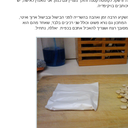
בכניסה לשוק הפשפשים ביפו התורמוס עולה 8 שקל לקופסה קטנה והולך מצויין עם כמון. אני מאמין לאישה, יש
ותבים בויקיפדיה.
שקיע הרבה זמן ואהבה בהשרייה לפני הבישול ובבישול ארוך ואיטי,
המתכון גם נורא פשוט וכולל שני רכיבים בלבד, שאחד מהם הוא
מסובך רצח ושצריך להאכיל אתכם בכפית. יאללה, נתחיל.