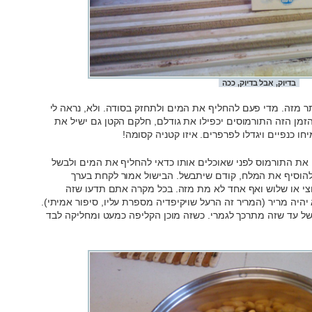
בדיוק, אבל בדיוק, ככה
ץ אפילו ליותר מזה. מדי פעם להחליף את המים ולתחזק בסודה. ולא, נראה לי
זמן הזה התורמוסים יכפילו את גודלם, חלקם הקטן גם ישיל את
ו כנפיים ויגדלו לפרפרים. איזו קטניה קסומה!
 את התורמוס לפני שאוכלים אותו כדאי להחליף את המים ולבשל
א להוסיף את המלח, קודם שיתבשל. הבישול אמור לקחת בערך
חצי או שלוש ואף אחד לא מת מזה. בכל מקרה אתם תדעו שזה
היה מריר (המריר זה הרעל שויקיפדיה מספרת עליו, סיפור אמיתי).
ל עד שזה מתרכך לגמרי. כשזה מוכן הקליפה כמעט ומחליקה לבד