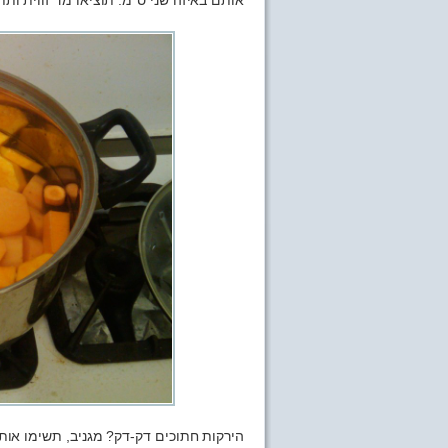
אותם באיזה שני ס”מ. תוציאו מד זווית ותת
הירקות חתוכים דק-דק? מגניב, תשימו אות