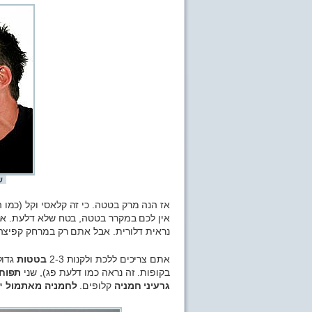
ש
אז הנה מרק בטטה. כי זה קלאסי וקל (כמו ה
אין לכם במקרר בטטה, בטח שלא דלעת. אני
נראית דלורית. אבל אתם רק במרחק קפיצה קטנה לסופר וא
אתם צריכים ללכת ולקנות 2-3
בטטות
גדולות (או -6
בקופות. זה נראה כמו דלעת פג), שני
תפוח
גרעיני חמניה
קלופים.
לחמניה מאתמול
יש