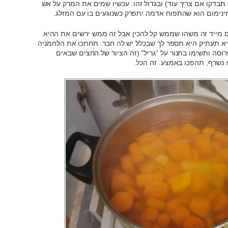
תבדקו אם צריך עוד) ובגדול זהו. עכשיו שמים את המרק על אש
מינימום הוא שהתפוח אדמה יתפרק כשנוגעים בו עם המזלג.
 הום מייד זה משהו שממש קל להכין אבל זה ממש ירשים את ההיא
א תעתיק היא תספר לך שבכלל יש לה חבר. תחתכו את הלחמניה
וסה ותשימו בתנור על “גריל” (זה הציור של החצים שבאים
 נשרף, תהפכו באמצע. זה הכל.