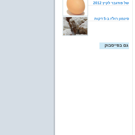
של פודגבר לקיץ 2012
סינמון רול’ז ב-5 דקות
גם בפייסבוק