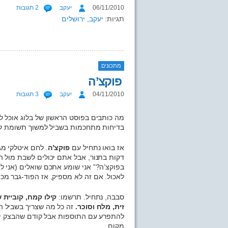
06/11/2010
יעקב
2 תגובות
תגיות:
יעקב
,
ירושלים
מתכונים
פוקצ’ה
04/11/2010
יעקב
3 תגובות
מה כותבים בפוסט הראשון של בלוג אוכל 
בדיחות מתחכמות בשביל למשוך תשומת לב?
אז בואו נתחיל עם
פוקצ’ה
. לחם איטלקי מ
דקות בתנור, אבל אתם יכולים לשבת מול הט
בפוקצ’ה?” אני שומע אתכם שואלים (אני לא, 
לאכול. אם זה לא מספיק, אז הפוד-גבר מכי
סבבה, נתחיל. תרשמו:
קילו קמח, קוביית 
זית, מלח וסוכר.
זה כל מה שצריך בשביל הב
להתפרע עם התוספות אבל קודם שהבצק יצ
מקום.