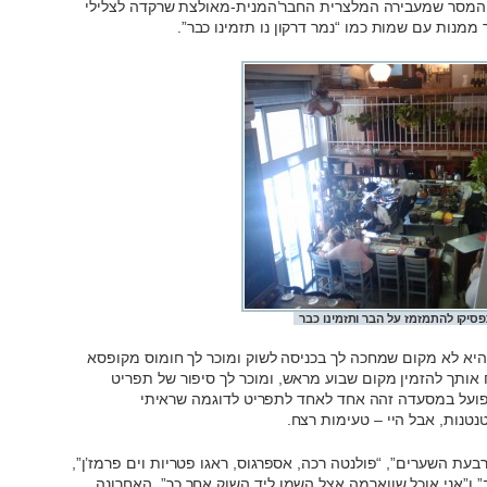
זה המסר שמעבירה המלצרית החבר’המנית-מאולצת שרקדה לצלילי
ממנות עם שמות כמו “נמר דרקון נו תזמינו כבר”.
פסיקו להתמזמז על הבר ותזמינו כבר
היא לא מקום שמחכה לך בכניסה לשוק ומוכר לך חומוס מקופסא
יח אותך להזמין מקום שבוע מראש, ומוכר לך סיפור של תפריט
פועל במסעדה זהה אחד לאחד לתפריט לדוגמה שראיתי
נטנות, אבל היי – טעימות רצח.
ת השערים”, “פולנטה רכה, אספרגוס, ראגו פטריות וים פרמז’ן”,
 ו”אני אוכל שווארמה אצל השמן ליד השוק אחר כך”. האחרונה