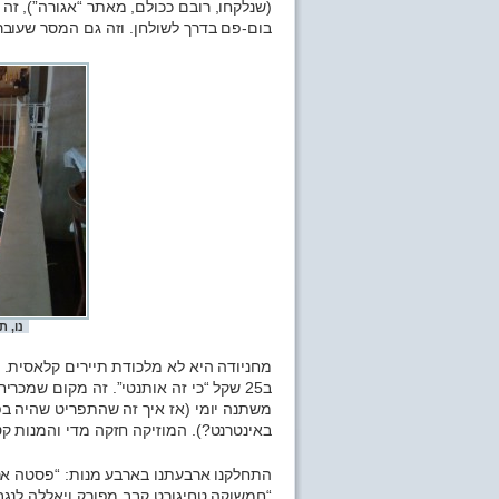
(שנלקחו, רובם ככולם, מאתר “אגורה”), 
בום-פם בדרך לשולחן. וזה גם המסר שעובר 
נו, ת
מחניודה היא לא מלכודת תיירים קלאסית. 
ב25 שקל “כי זה אותנטי”. זה מקום שמכר
משתנה יומי (אז איך זה שהתפריט שהיה ב
באינטרנט?). המוזיקה חזקה מדי והמנות קט
התחלקנו ארבעתנו בארבע מנות: “פסטה ארבע
“חמשוקה טחיגורט קבב מפורק ויאללה לנגב”