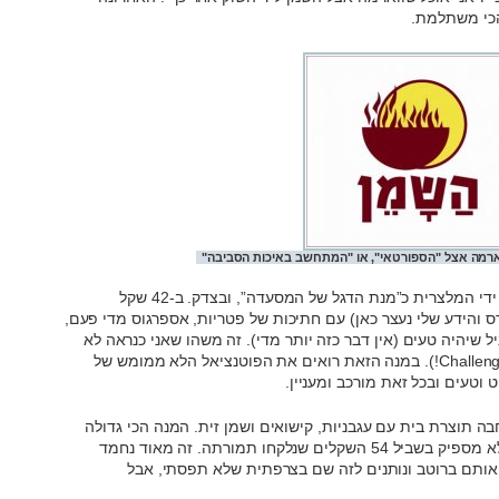
הכי משתלמת.
ארמה אצל "הספורטאי", או "המתחשב באיכות הסביבה"
הפולנטה, שהגיעה בתוך צנצנת, תוארה על ידי המלצרית כ”מנת הדגל של המסעדה”, ובצדק. ב-42 שקל
 והידע שלי נעצר כאן) עם חתיכות של פטריות, אספרגוס מדי פעם,
ל שיהיה טעים (אין דבר כזה יותר מדי). זה משהו שאני כנראה לא
אמצא את עצמי מבשל בבית (Challenge Accepted!). במנה הזאת רואים את הפוטנציאל הלא ממומש של
וטעים ובכל זאת מורכב ומעניין.
תוצרת בית עם עגבניות, קישואים ושמן זית. המנה הכי גדולה
מבין המנות שקיבלנו הייתה טעימה בדיוק לא מספיק בשביל 54 השקלים שנלקחו תמורתה. זה מאוד נחמד
אותם ברוטב ונותנים לזה שם בצרפתית שלא תפסתי, אבל