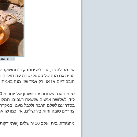
הייתי אוכל 4 כאלה אם זה לא היה עולה לי 
אין מה להגיד, גבר לא יסתפק ב”חמשוקה קבב
הבית גם מנה של טטאקי טונה עם תאנים וא
חובב דגים אז אני רק אגיד שזו מנה באמת ק
ליד, לשלושה אנשים שנשארו רעבים. המקו
בסדר עם לשלם הרבה ולקבל מעט. במקרה ה
צהריים טובה והוא בירושלים, אין כמו שווא
מחניודה, בית יעקב 10 ירושלים (שתי דקות מהשוק).