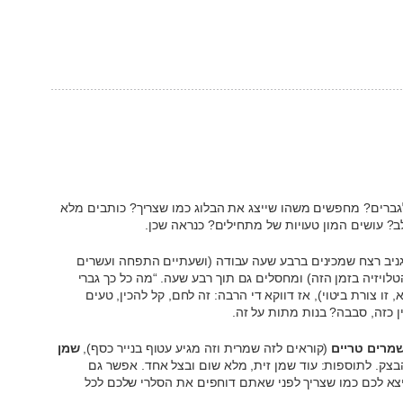
לגברים? מחפשים משהו שייצג את הבלוג כמו שצריך? כותבים מלא
 עושים המון טעויות של מתחילים? כנראה שכן.
גניב רצח שמכינים ברבע שעה עבודה (ושעתיים התפחה ועשרים
לויזיה בזמן הזה) ומחסלים גם תוך רבע שעה. “מה כל כך גברי
זו צורת ביטוי), אז דווקא די הרבה: זה לחם, קל להכין, טעים
ן כזה, סבבה? בנות מתות על זה.
שמרים טריים
(קוראים לזה שמרית וזה מגיע עטוף בנייר כסף),
שמן
צק. לתוספות: עוד שמן זית, מלא שום ובצל אחד. אפשר גם
א לכם כמו שצריך לפני שאתם דוחפים את הסלרי שלכם לכל