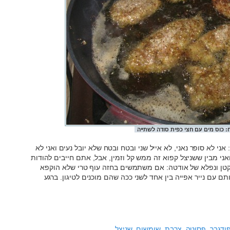
ח: כוס מים עם חצי כפית סודה לשתייה
אני לא סופר נאני, לא אייל שני ובטח ובטח שלא יובל נעים ואני לא
ני מבין ששניצל קפוא זה ממש קל וזמין, אבל, אתם חייבים להודות
 קטן ונפלא של אודטה: אם משתמשים בחזה עוף טרי שלא הוקפא
 עם נייר אפייה בין אחד לשני ככה שהם מוכנים לטיגון. ברגע
ודגבר
,
פסוטה
,
צרבת
,
שומשום
,
שניצל