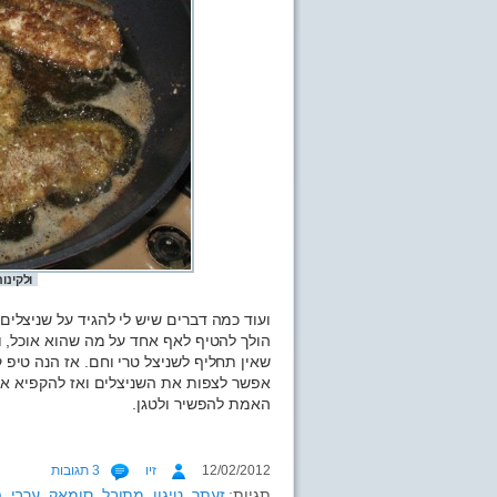
ולקינו
ועוד כמה דברים שיש לי להגיד על שניצלים: 
הולך להטיף לאף אחד על מה שהוא אוכל, וא
שאין תחליף לשניצל טרי וחם. אז הנה טיפ
אפשר לצפות את השניצלים ואז להקפיא אותם
האמת להפשיר ולטגן.
12/02/2012
זיו
3 תגובות
תגיות:
זעתר
,
טיגון
,
מתובל
,
סומאק
,
ערבי
,
פ