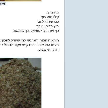
מי י
מה צריך:
קילו חזה עוף
כוס פירורי לחם
מיץ מלימון אחד
כף זעתר, כף סומאק, כף שומשום
הוראות הכנה (הגרסא למי שיודע להכין שנ
תעשו הכל אותו דבר רק שבמקום לטבול בבי
זעתר ושומשום.