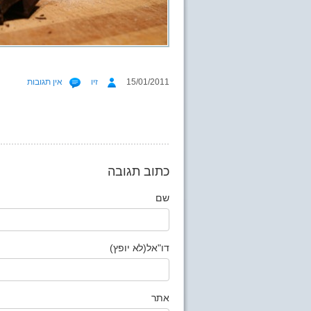
15/01/2011
זיו
אין תגובות
כתוב תגובה
שם
דו"אל(לא יופץ)
אתר